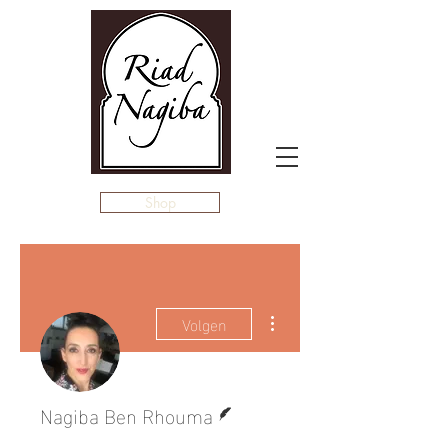
Shop
Meer acties
Volgen
Schrijver
Nagiba Ben Rhouma