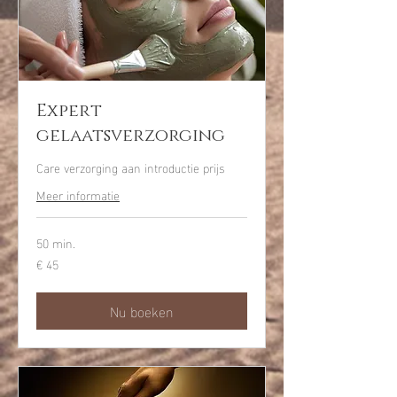
Expert
gelaatsverzorging
Care verzorging aan introductie prijs
Meer informatie
50 min.
€ 45
45
euro
Nu boeken