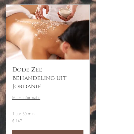
Dode Zee
behandeling uit
Jordanië
Meer informatie
1 uur 30 min.
€ 147
147
euro