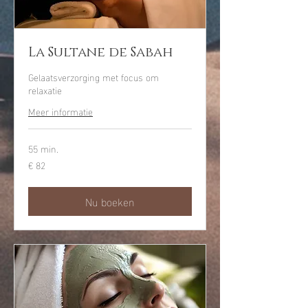
La Sultane de Sabah
Gelaatsverzorging met focus om
relaxatie
Meer informatie
55 min.
€ 82
82
euro
Nu boeken