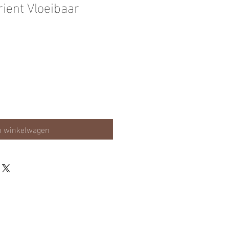
ient Vloeibaar
p
n winkelwagen