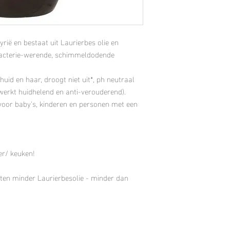
rië en bestaat uit Laurierbes olie en
en bacterie-werende, schimmeldodende
uid en haar, droogt niet uit*, ph neutraal
(werkt huidhelend en anti-verouderend).
 voor baby's, kinderen en personen met een
er/ keuken!
tten minder Laurierbesolie - minder dan