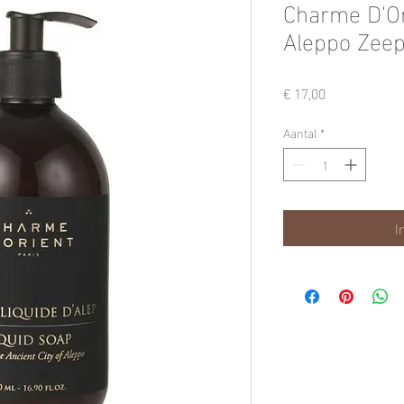
Charme D'Or
Aleppo Zee
Prijs
€ 17,00
Aantal
*
I